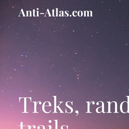
Aller
Anti-Atlas.com
au
contenu
Treks, ran
trails