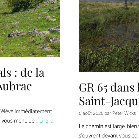
s : de la
’Aubrac
GR 65 dans 
Saint-Jacqu
 s’élève immédiatement
6 août 2026
par
Peter Wicks
il vous mène de …
Lire la
Le chemin est large, bien
s’ouvrent devant vous co