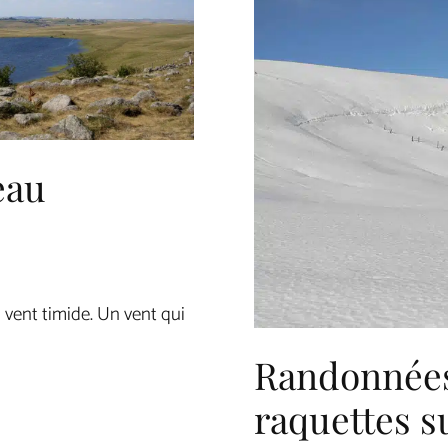
eau
n vent timide. Un vent qui
Randonnées
raquettes s